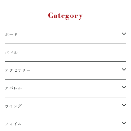
Category
ボード
SUP
パドル
FOIL
アクセサリー
リーシュコード
アパレル
フィン
ウエア
ウイング
浮力体＆レース関連
バック
STARBOARD x AIRUSH
フォイル