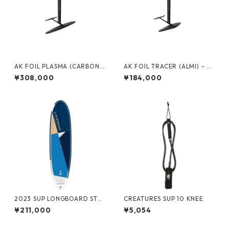
AK FOIL PLASMA (CARBON)
AK FOIL TRACER (ALMI) - C
1300 - COMPLETE
OMPLETE
¥308,000
¥184,000
2023 SUP LONGBOARD STA
CREATURES SUP 10 KNEE
RLITE
¥211,000
¥5,054