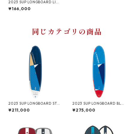
2023 SUP LONGBOARD LIMI
TED SERIES
¥166,000
同じカテゴリの商品
2023 SUP LONGBOARD STA
2023 SUP LONGBOARD BLU
RLITE
E CARBON
¥211,000
¥275,000