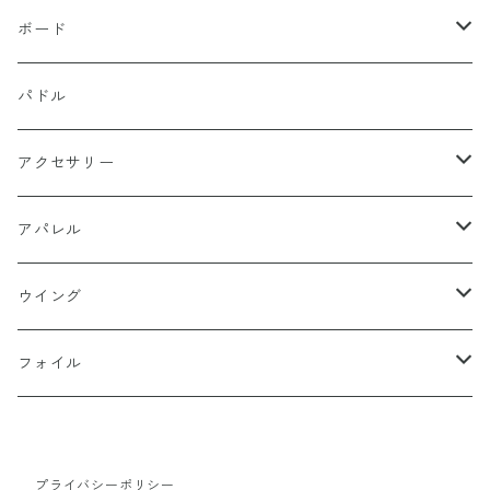
ボード
SUP
パドル
FOIL
アクセサリー
リーシュコード
アパレル
フィン
ウエア
ウイング
浮力体＆レース関連
バック
STARBOARD x AIRUSH
フォイル
サングラス
キャップ
F-ONE
AK
プライバシーポリシー